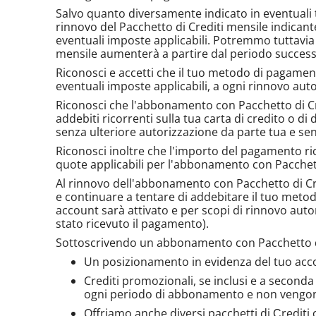
Salvo quanto diversamente indicato in eventuali te
rinnovo del Pacchetto di Crediti mensile indican
eventuali imposte applicabili. Potremmo tuttavia 
mensile aumenterà a partire dal periodo success
Riconosci e accetti che il tuo metodo di pagame
eventuali imposte applicabili, a ogni rinnovo aut
Riconosci che l'abbonamento con Pacchetto di Cred
addebiti ricorrenti sulla tua carta di credito o d
senza ulteriore autorizzazione da parte tua e sen
Riconosci inoltre che l'importo del pagamento ric
quote applicabili per l'abbonamento con Pacchett
Al rinnovo dell'abbonamento con Pacchetto di Cr
e continuare a tentare di addebitare il tuo meto
account sarà attivato e per scopi di rinnovo auto
stato ricevuto il pagamento).
Sottoscrivendo un abbonamento con Pacchetto di C
Un posizionamento in evidenza del tuo account
Crediti promozionali, se inclusi e a second
ogni periodo di abbonamento e non vengono
Offriamo anche diversi pacchetti di Сrediti c