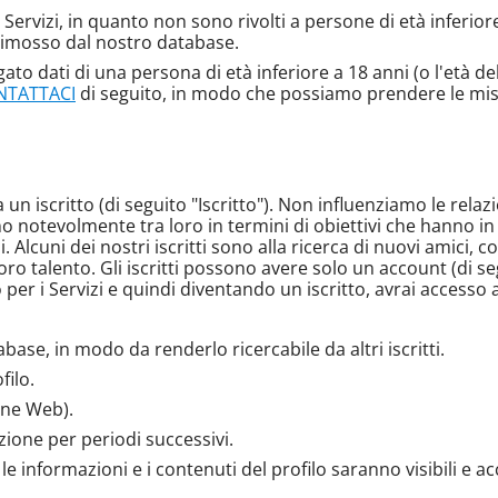
i Servizi, in quanto non sono rivolti a persone di età inferio
rimosso dal nostro database.
gato dati di una persona di età inferiore a 18 anni (o l'età d
NTATTACI
di seguito, in modo che possiamo prendere le mis
n iscritto (di seguito "Iscritto"). Non influenziamo le relazioni
iano notevolmente tra loro in termini di obiettivi che hanno 
fili. Alcuni dei nostri iscritti sono alla ricerca di nuovi amici
ro talento. Gli iscritti possono avere solo un account (di segu
per i Servizi e quindi diventando un iscritto, avrai accesso a
base, in modo da renderlo ricercabile da altri iscritti.
filo.
ione Web).
izione per periodi successivi.
 informazioni e i contenuti del profilo saranno visibili e acc