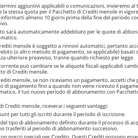
rmini aggiuntivi applicabili o comunicazioni, invieremo al tu
te la stessa quota per il Pacchetto di Crediti mensile in v
informarti almeno 10 giorni prima della fine del periodo cor
ivo.
nto sarà automaticamente addebitato per le quote di abbon
omatico.
iti mensile è soggetto a rinnovi automatici, pertanto acconse
i debito (o altro metodo di pagamento, se applicabile) basat
za ulteriore preavviso, tranne quando richiesto per legge.
orrente può cambiare se le aliquote fiscali applicabili camb
o di Crediti mensile.
editi mensile, se non riceviamo un pagamento, accetti che
do di pagamento fino a quando non viene ricevuto il pagamen
matico, il tuo nuovo periodo di abbonamento con Pacchetto d
rediti mensile, riceverai i seguenti vantaggi:
 per tutti gli iscritti durante il periodo di iscrizione.
a del tipo di abbonamento definito durante il processo di ac
 trasferiti al periodo di abbonamento successivo.
on prezzi speciali per Сredito. Questi Сrediti possono essere 